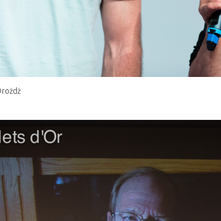
Drożdż