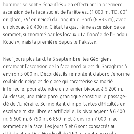
hommes se sont « échauffés » en effectuant la première
ascension de la face sud et de l'arête est (1 800 m, TD, 60°
en glace, 75° en neige) du Languta-e-Barfi (6 833 m), avec
un bivouac à 6 400 m. C'était la quatrième ascension de ce
sommet, surnommé par les locaux « La fiancée de l’Hindou
Kouch », mais la première depuis le Pakistan.
Neuf jours plus tard, le 3 septembre, les Géorgiens
entament l'ascension de la face nord-ouest du Saraghrar à
environ 5 000 m. Décordés, ils remontent d’abord l'énorme
couloir de neige et de glace qui caractérise sa moitié
inférieure, pour atteindre un premier bivouac à 6 200 m.
Au-dessus, une raide paroi granitique constitue le passage-
clé de l'itinéraire. Surmontant d’importantes difficultés en
escalade mixte, libre et artificielle, ils bivouaquent à 6 400
m, 6 600 m, 6 750 m, 6 850 m et à environ 7 000 m au
sommet de la face. Les jours 5 et 6 sont consacrés au
difficile et vertical Headwall de 250 m, dont une seule