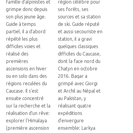
famille d'alpinistes et
région célèbre pour
grimpe donc depuis
ses forêts, ses
son plus jeune âge.
sources et sa station
Guide à temps
de ski. Guide réputé
partiel, il a d’abord
et aussi secouriste en
répété les plus
station, il a gravi
difficiles voies et
quelques classiques
réalisé des
difficiles du Caucase,
premières
dont la face nord du
ascensions en hiver
Chatyn en octobre
ou en solo dans des
2016. Baqar a
régions reculées du
grimpé avec Giorgi
Caucase. Il s'est
et Archil au Népal et
ensuite concentré
au Pakistan, y
sur la recherche et la
réalisant quatre
réalisation d'un rêve:
expéditions
explorer l'Himalaya
d’envergure
(première ascension
ensemble: Larkya