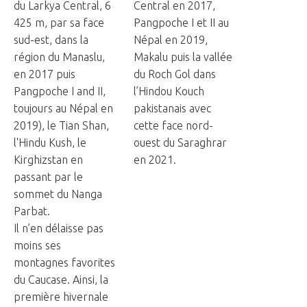
du Larkya Central, 6
Central en 2017,
425 m, par sa face
Pangpoche I et II au
sud-est, dans la
Népal en 2019,
région du Manaslu,
Makalu puis la vallée
en 2017 puis
du Roch Gol dans
Pangpoche I and II,
l’Hindou Kouch
toujours au Népal en
pakistanais avec
2019), le Tian Shan,
cette face nord-
l'Hindu Kush, le
ouest du Saraghrar
Kirghizstan en
en 2021.
passant par le
sommet du Nanga
Parbat.
Il n’en délaisse pas
moins ses
montagnes favorites
du Caucase. Ainsi, la
première hivernale